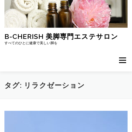
コ
ン
テ
ン
ツ
へ
B-CHERISH 美脚専門エステサロン
ス
すべてのひとに健康で美しい脚を
キ
ッ
プ
メニュー
ホーム
プロフィール
ブログ
口コミ
タグ:
リラクゼーション