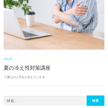
ブログ
夏の冷え性対策講座
夏なのに手足が冷えている & …
検
索: