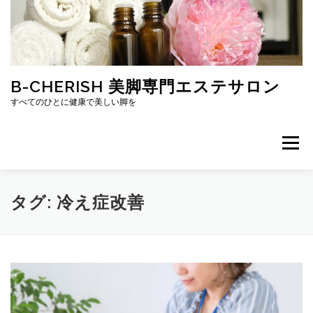
コ
ン
テ
ン
ツ
へ
B-CHERISH 美脚専門エステサロン
ス
すべてのひとに健康で美しい脚を
キ
ッ
プ
メニュー
ホーム
プロフィール
ブログ
口コミ
タグ:
冷え症改善