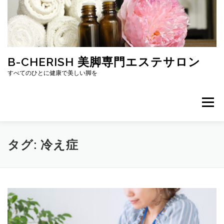
コ
ン
テ
ン
ツ
へ
B-CHERISH 美脚専門エステサロン
ス
すべてのひとに健康で美しい脚を
キ
ッ
プ
メニュー
ホーム
プロフィール
ブログ
口コミ
タグ:
冷え症