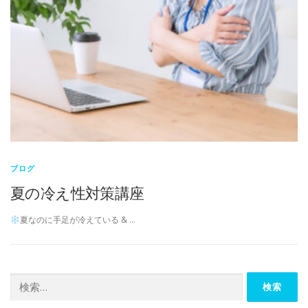
ブログ
夏の冷え性対策講座
夏なのに手足が冷えている & …
検
索: