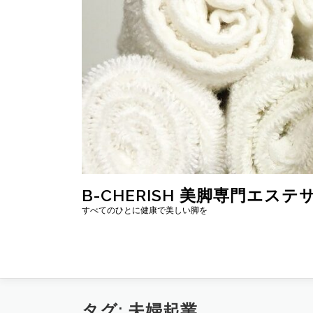
コ
ン
テ
ン
ツ
へ
ス
キ
ッ
プ
B-CHERISH 美脚専門エステ
すべてのひとに健康で美しい脚を
タグ:
夫婦起業