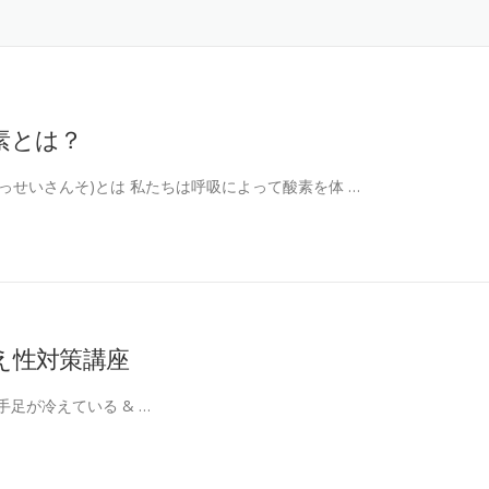
素とは？
かっせいさんそ)とは 私たちは呼吸によって酸素を体 …
え性対策講座
手足が冷えている & …