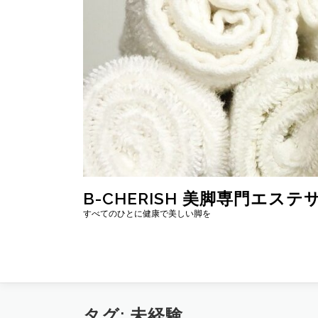
コ
ン
テ
ン
ツ
へ
ス
キ
ッ
プ
B-CHERISH 美脚専門エステ
すべてのひとに健康で美しい脚を
タグ:
未経験