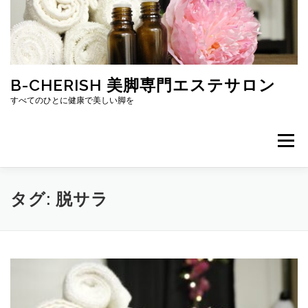
コ
ン
テ
ン
ツ
へ
B-CHERISH 美脚専門エステサロン
ス
すべてのひとに健康で美しい脚を
キ
ッ
プ
メニュー
ホーム
プロフィール
ブログ
口コミ
タグ:
脱サラ