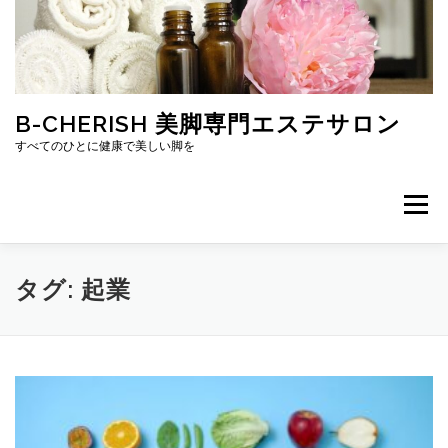
コ
ン
テ
ン
ツ
へ
B-CHERISH 美脚専門エステサロン
ス
すべてのひとに健康で美しい脚を
キ
ッ
プ
メニュー
ホーム
プロフィール
ブログ
口コミ
タグ:
起業